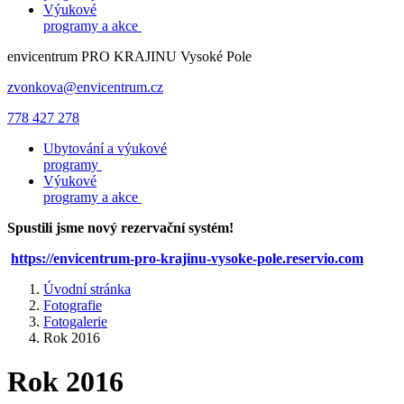
Výukové
programy a akce
envicentrum
PRO KRAJINU
Vysoké Pole
zvonkova@envicentrum.cz
778 427 278
Ubytování a výukové
programy
Výukové
programy a akce
Spustili jsme nový rezervační systém!
https://envicentrum-pro-krajinu-vysoke-pole.reservio.com
Úvodní stránka
Fotografie
Fotogalerie
Rok 2016
Rok 2016