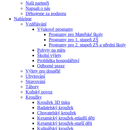
Naši partneři
Napsali o nás
Děkujeme za podporu
Nabízíme
Vzdělávání
Výukové programy
Programy pro Mateřské školy
Programy pro 1. stupeň ZŠ
Programy pro 2. stupeň ZŠ a střední školy
Pobyty na míru
Školní výlety
Prohlídka hospodářství
Odborné praxe
Výlety pro dospělé
Ubytování
Stravování
Tábory
Koňský povoz
Kroužky
Kroužek 3D tisku
Badatelský kroužek
Chovatelský kroužek
Keramický kroužek-mladší děti
Keramický kroužek-starší děti
Kulinářský kroužek