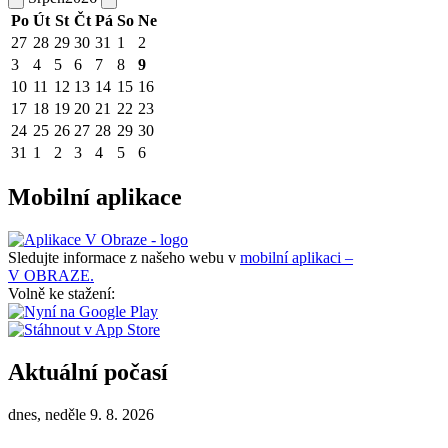
Po
Út
St
Čt
Pá
So
Ne
27
28
29
30
31
1
2
3
4
5
6
7
8
9
10
11
12
13
14
15
16
17
18
19
20
21
22
23
24
25
26
27
28
29
30
31
1
2
3
4
5
6
Mobilní aplikace
Sledujte informace z našeho webu v
mobilní aplikaci –
V OBRAZE.
Volně ke stažení:
Aktuální počasí
dnes, neděle 9. 8. 2026