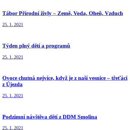
Tábor Přírodní živly – Země, Voda, Oheň, Vzduch
25. 1. 2021
Týden plný dětí a programů
25. 1. 2021
Ovoce chutná nejvíce, když je z naší vesnice – třeťáci
z Újezda
25. 1. 2021
Podzimní návštěva dětí z DDM Smolina
25. 1. 2021