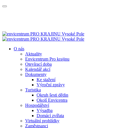
O nás
Aktuality
Envicentrum Pro krajinu
Otevírací doba
Kalendář akcí
Dokumenty
Ke stažení
Výroční zprávy
Turistika
Okruh šesti dědin
Okolí Envicentra
Hospodářství
Výsadba
Domácí zvířata
Virtuální prohlídky
Zaměstnanci