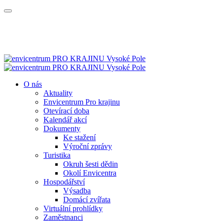
O nás
Aktuality
Envicentrum Pro krajinu
Otevírací doba
Kalendář akcí
Dokumenty
Ke stažení
Výroční zprávy
Turistika
Okruh šesti dědin
Okolí Envicentra
Hospodářství
Výsadba
Domácí zvířata
Virtuální prohlídky
Zaměstnanci