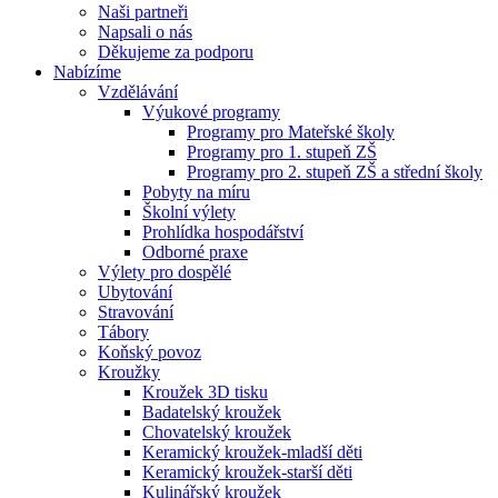
Naši partneři
Napsali o nás
Děkujeme za podporu
Nabízíme
Vzdělávání
Výukové programy
Programy pro Mateřské školy
Programy pro 1. stupeň ZŠ
Programy pro 2. stupeň ZŠ a střední školy
Pobyty na míru
Školní výlety
Prohlídka hospodářství
Odborné praxe
Výlety pro dospělé
Ubytování
Stravování
Tábory
Koňský povoz
Kroužky
Kroužek 3D tisku
Badatelský kroužek
Chovatelský kroužek
Keramický kroužek-mladší děti
Keramický kroužek-starší děti
Kulinářský kroužek