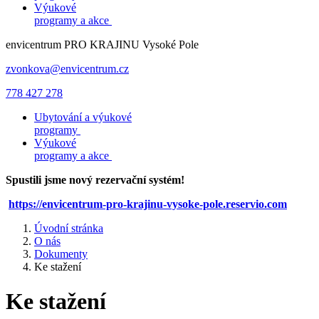
Výukové
programy a akce
envicentrum
PRO KRAJINU
Vysoké Pole
zvonkova@envicentrum.cz
778 427 278
Ubytování a výukové
programy
Výukové
programy a akce
Spustili jsme nový rezervační systém!
https://envicentrum-pro-krajinu-vysoke-pole.reservio.com
Úvodní stránka
O nás
Dokumenty
Ke stažení
Ke stažení