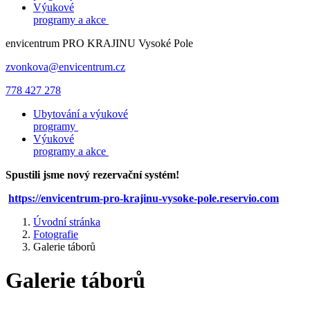
Výukové
programy a akce
envicentrum
PRO KRAJINU
Vysoké Pole
zvonkova@envicentrum.cz
778 427 278
Ubytování a výukové
programy
Výukové
programy a akce
Spustili jsme nový rezervační systém!
https://envicentrum-pro-krajinu-vysoke-pole.reservio.com
Úvodní stránka
Fotografie
Galerie táborů
Galerie táborů