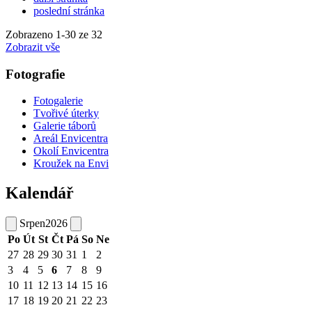
poslední stránka
Zobrazeno
1
-
30
ze 32
Zobrazit vše
Fotografie
Fotogalerie
Tvořivé úterky
Galerie táborů
Areál Envicentra
Okolí Envicentra
Kroužek na Envi
Kalendář
Srpen
2026
Po
Út
St
Čt
Pá
So
Ne
27
28
29
30
31
1
2
3
4
5
6
7
8
9
10
11
12
13
14
15
16
17
18
19
20
21
22
23