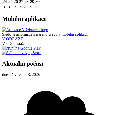
24
25
26
27
28
29
30
31
1
2
3
4
5
6
Mobilní aplikace
Sledujte informace z našeho webu v
mobilní aplikaci –
V OBRAZE.
Volně ke stažení:
Aktuální počasí
dnes, čtvrtek 6. 8. 2026