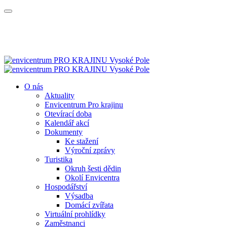
O nás
Aktuality
Envicentrum Pro krajinu
Otevírací doba
Kalendář akcí
Dokumenty
Ke stažení
Výroční zprávy
Turistika
Okruh šesti dědin
Okolí Envicentra
Hospodářství
Výsadba
Domácí zvířata
Virtuální prohlídky
Zaměstnanci