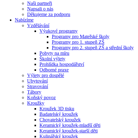
Naši partneři
Napsali o nás
Děkujeme za podporu
Nabízíme
Vzdělávání
Výukové programy
Programy pro Mateřské školy
Programy pro 1. stupeň ZŠ
Programy pro 2. stupeň ZŠ a střední školy
Pobyty na míru
Školní výlety
Prohlídka hospodářství
Odborné praxe
Výlety pro dospělé
Ubytování
Stravování
Tábory
Koňský povoz
Kroužky
Kroužek 3D tisku
Badatelský kroužek
Chovatelský kroužek
Keramický kroužek-mladší děti
Keramický kroužek-starší děti
Kulinářský kroužek