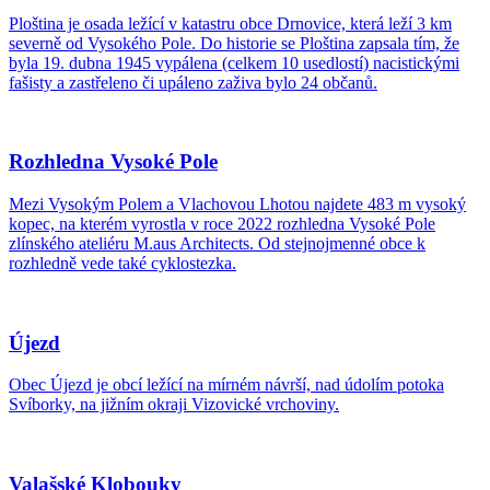
Ploština je osada ležící v katastru obce Drnovice, která leží 3 km
severně od Vysokého Pole. Do historie se Ploština zapsala tím, že
byla 19. dubna 1945 vypálena (celkem 10 usedlostí) nacistickými
fašisty a zastřeleno či upáleno zaživa bylo 24 občanů.
Rozhledna Vysoké Pole
Mezi Vysokým Polem a Vlachovou Lhotou najdete 483 m vysoký
kopec, na kterém vyrostla v roce 2022 rozhledna Vysoké Pole
zlínského ateliéru M.aus Architects. Od stejnojmenné obce k
rozhledně vede také cyklostezka.
Újezd
Obec Újezd je obcí ležící na mírném návrší, nad údolím potoka
Svíborky, na jižním okraji Vizovické vrchoviny.
Valašské Klobouky