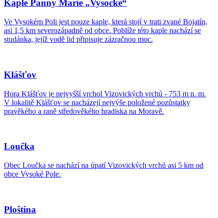
Kaple Panny Marie „Vysocké“
Ve Vysokém Poli jest pouze kaple, která stojí v trati zvané Bojatín,
asi 1,5 km severozápadně od obce. Poblíže této kaple nachází se
studánka, jejíž vodě lid připisuje zázračnou moc.
Klášťov
Hora Klášťov je nejvyšší vrchol Vizovických vrchů - 753 m n. m.
V lokalitě Klášťov se nacházejí nejvýše položené pozůstatky
pravěkého a raně středověkého hradiska na Moravě.
Loučka
Obec Loučka se nachází na úpatí Vizovických vrchů asi 5 km od
obce Vysoké Pole.
Ploština