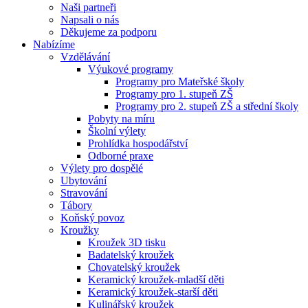
Naši partneři
Napsali o nás
Děkujeme za podporu
Nabízíme
Vzdělávání
Výukové programy
Programy pro Mateřské školy
Programy pro 1. stupeň ZŠ
Programy pro 2. stupeň ZŠ a střední školy
Pobyty na míru
Školní výlety
Prohlídka hospodářství
Odborné praxe
Výlety pro dospělé
Ubytování
Stravování
Tábory
Koňský povoz
Kroužky
Kroužek 3D tisku
Badatelský kroužek
Chovatelský kroužek
Keramický kroužek-mladší děti
Keramický kroužek-starší děti
Kulinářský kroužek