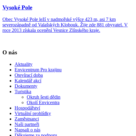
Vysoké Pole
Obec Vysoké Pole leží v nadmořské výšce 423 m, asi 7 km
severozápadně od Valašských Klobouk. Žije zde 881 obyvatel. V
roce 2013 získala ocenění Vesnice Zlínského kraje.
O nás
Aktuality
Envicentrum Pro krajinu
Otevírací doba
Kalendář akcí
Dokumenty
Turistika
Okruh šesti dědin
Okolí Envicentra
Hospodářství
Virtuální prohlídky
Zaměstnanci
Naši partneři
Napsali o nás
Děkujeme za podporu