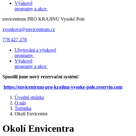
Výukové
programy a akce
envicentrum
PRO KRAJINU
Vysoké Pole
zvonkova@envicentrum.cz
778 427 278
Ubytování a výukové
programy
Výukové
programy a akce
Spustili jsme nový rezervační systém!
https://envicentrum-pro-krajinu-vysoke-pole.reservio.com
Úvodní stránka
O nás
Turistika
Okolí Envicentra
Okolí Envicentra