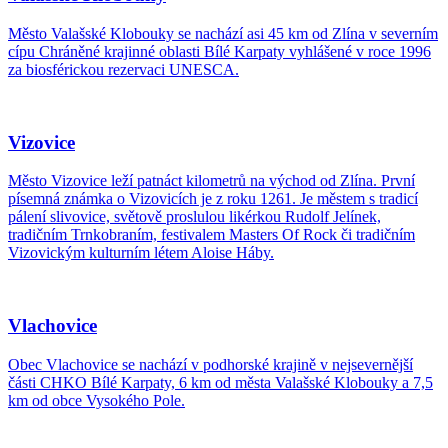
Město Valašské Klobouky se nachází asi 45 km od Zlína v severním
cípu Chráněné krajinné oblasti Bílé Karpaty vyhlášené v roce 1996
za biosférickou rezervaci UNESCA.
Vizovice
Město Vizovice leží patnáct kilometrů na východ od Zlína. První
písemná známka o Vizovicích je z roku 1261. Je městem s tradicí
pálení slivovice, světově proslulou likérkou Rudolf Jelínek,
tradičním Trnkobraním, festivalem Masters Of Rock či tradičním
Vizovickým kulturním létem Aloise Háby.
Vlachovice
Obec Vlachovice se nachází v podhorské krajině v nejsevernější
části CHKO Bílé Karpaty, 6 km od města Valašské Klobouky a 7,5
km od obce Vysokého Pole.