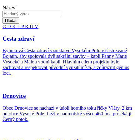
Název
Hledat
C
D
K
L
P
R
Ú
V
Cesta zdraví
Bylinková Cesta zdraví vznikla ve Vysokém Poli, v části zvané
Bojatín, aby spojovala dvě sakrální stavby – kapli Panny Marie
Vysocké a Malou vodní kapli. Hlavním cílem projektu bylo
zachovat a respektovat původní využití místa, a zdůraznit genius
loci.
Drnovice
Obec Drnovice se nachází v údolí horního toku říčky Vláry, 2 km
od obce Vysoké Pole. Leží v nadmořské výšce 460 m a protéká jí
Černý potok.