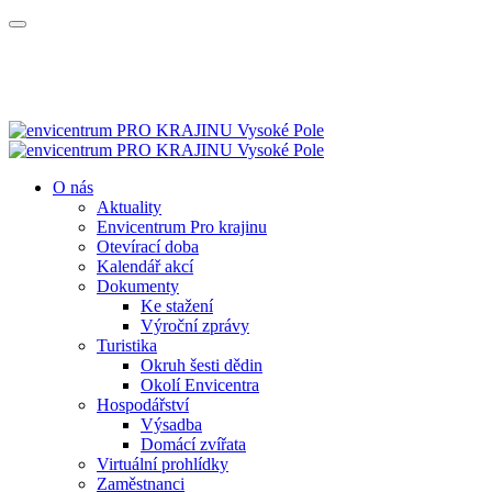
O nás
Aktuality
Envicentrum Pro krajinu
Otevírací doba
Kalendář akcí
Dokumenty
Ke stažení
Výroční zprávy
Turistika
Okruh šesti dědin
Okolí Envicentra
Hospodářství
Výsadba
Domácí zvířata
Virtuální prohlídky
Zaměstnanci