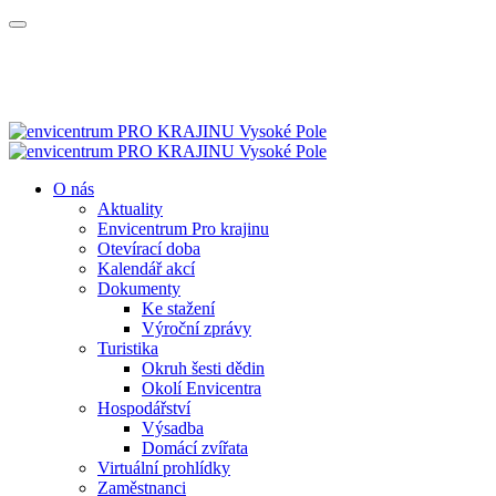
O nás
Aktuality
Envicentrum Pro krajinu
Otevírací doba
Kalendář akcí
Dokumenty
Ke stažení
Výroční zprávy
Turistika
Okruh šesti dědin
Okolí Envicentra
Hospodářství
Výsadba
Domácí zvířata
Virtuální prohlídky
Zaměstnanci