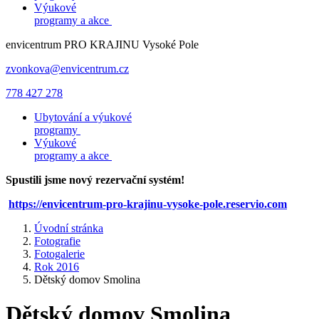
Výukové
programy a akce
envicentrum
PRO KRAJINU
Vysoké Pole
zvonkova@envicentrum.cz
778 427 278
Ubytování a výukové
programy
Výukové
programy a akce
Spustili jsme nový rezervační systém!
https://envicentrum-pro-krajinu-vysoke-pole.reservio.com
Úvodní stránka
Fotografie
Fotogalerie
Rok 2016
Dětský domov Smolina
Dětský domov Smolina