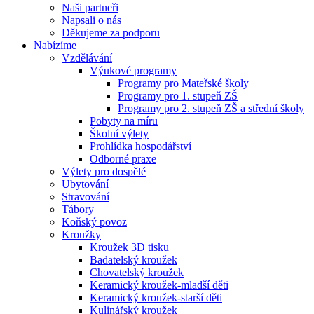
Naši partneři
Napsali o nás
Děkujeme za podporu
Nabízíme
Vzdělávání
Výukové programy
Programy pro Mateřské školy
Programy pro 1. stupeň ZŠ
Programy pro 2. stupeň ZŠ a střední školy
Pobyty na míru
Školní výlety
Prohlídka hospodářství
Odborné praxe
Výlety pro dospělé
Ubytování
Stravování
Tábory
Koňský povoz
Kroužky
Kroužek 3D tisku
Badatelský kroužek
Chovatelský kroužek
Keramický kroužek-mladší děti
Keramický kroužek-starší děti
Kulinářský kroužek