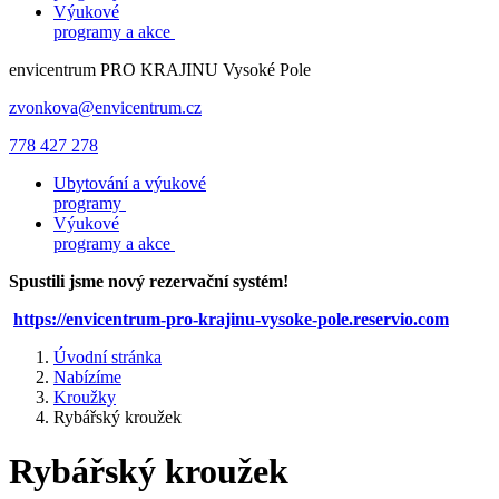
Výukové
programy a akce
envicentrum
PRO KRAJINU
Vysoké Pole
zvonkova@envicentrum.cz
778 427 278
Ubytování a výukové
programy
Výukové
programy a akce
Spustili jsme nový rezervační systém!
https://envicentrum-pro-krajinu-vysoke-pole.reservio.com
Úvodní stránka
Nabízíme
Kroužky
Rybářský kroužek
Rybářský kroužek