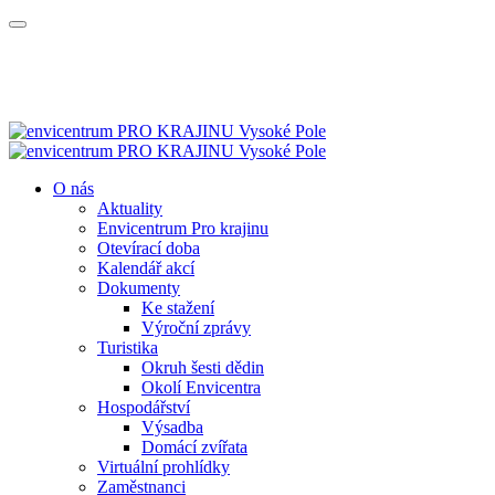
O nás
Aktuality
Envicentrum Pro krajinu
Otevírací doba
Kalendář akcí
Dokumenty
Ke stažení
Výroční zprávy
Turistika
Okruh šesti dědin
Okolí Envicentra
Hospodářství
Výsadba
Domácí zvířata
Virtuální prohlídky
Zaměstnanci