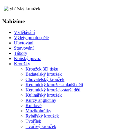
Nabízíme
Vzdělávání
Výlety pro dospělé
Ubytování
Stravování
Tábory
Koňský povoz
Kroužky
Kroužek 3D tisku
Badatelský kroužek
Chovatelský kroužek
Keramický kroužek-mladší děti
Keramický kroužek-starší děti
Kulinářský kroužek
Kurzy angličtiny
Kutilové
Muzikohrátky
Rybářský kroužek
Tvořílek
Tvořivý kroužek