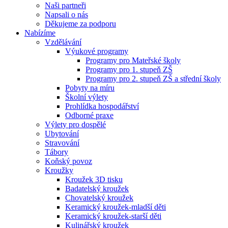
Naši partneři
Napsali o nás
Děkujeme za podporu
Nabízíme
Vzdělávání
Výukové programy
Programy pro Mateřské školy
Programy pro 1. stupeň ZŠ
Programy pro 2. stupeň ZŠ a střední školy
Pobyty na míru
Školní výlety
Prohlídka hospodářství
Odborné praxe
Výlety pro dospělé
Ubytování
Stravování
Tábory
Koňský povoz
Kroužky
Kroužek 3D tisku
Badatelský kroužek
Chovatelský kroužek
Keramický kroužek-mladší děti
Keramický kroužek-starší děti
Kulinářský kroužek