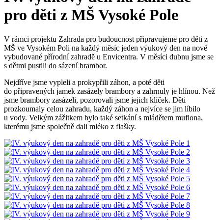
pro děti z MŠ Vysoké Pole
V rámci projektu Zahrada pro budoucnost připravujeme pro děti z
MŠ ve Vysokém Poli na každý měsíc jeden výukový den na nově
vybudované přírodní zahradě u Envicentra. V měsíci dubnu jsme se
s dětmi pustili do sázení brambor.
Nejdříve jsme vypleli a prokypřili záhon, a poté děti
do připravených jamek zasázely brambory a zahrnuly je hlínou. Než
jsme brambory zasázeli, pozorovali jsme jejich klíček. Děti
prozkoumaly celou zahradu, každý záhon a nejvíce se jim líbilo
u vody. Velkým zážitkem bylo také setkání s mládětem muflona,
kterému jsme společně dali mléko z flašky.