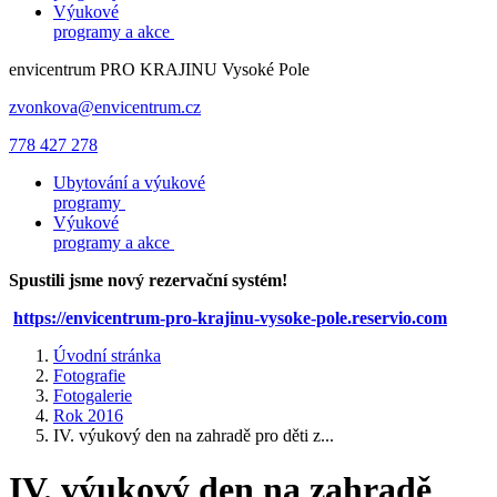
Výukové
programy a akce
envicentrum
PRO KRAJINU
Vysoké Pole
zvonkova@envicentrum.cz
778 427 278
Ubytování a výukové
programy
Výukové
programy a akce
Spustili jsme nový rezervační systém!
https://envicentrum-pro-krajinu-vysoke-pole.reservio.com
Úvodní stránka
Fotografie
Fotogalerie
Rok 2016
IV. výukový den na zahradě pro děti z...
IV. výukový den na zahradě