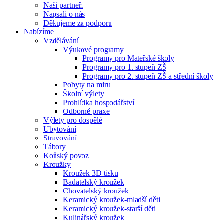
Naši partneři
Napsali o nás
Děkujeme za podporu
Nabízíme
Vzdělávání
Výukové programy
Programy pro Mateřské školy
Programy pro 1. stupeň ZŠ
Programy pro 2. stupeň ZŠ a střední školy
Pobyty na míru
Školní výlety
Prohlídka hospodářství
Odborné praxe
Výlety pro dospělé
Ubytování
Stravování
Tábory
Koňský povoz
Kroužky
Kroužek 3D tisku
Badatelský kroužek
Chovatelský kroužek
Keramický kroužek-mladší děti
Keramický kroužek-starší děti
Kulinářský kroužek