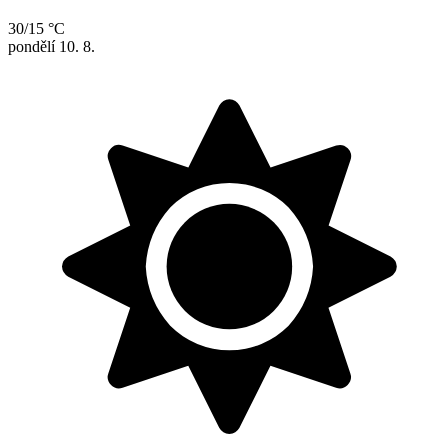
30/15 °C
pondělí
10. 8.