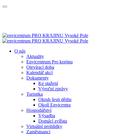
O nás
Aktuality
Envicentrum Pro krajinu
Otevírací doba
Kalendář akcí
Dokumenty
Ke stažení
Výroční zprávy
Turistika
Okruh šesti dědin
Okolí Envicentra
Hospodářství
Výsadba
Domácí zvířata
Virtuální prohlídky
Zaměstnanci