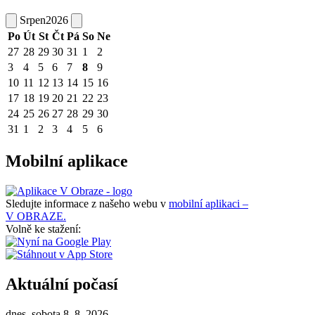
Srpen
2026
Po
Út
St
Čt
Pá
So
Ne
27
28
29
30
31
1
2
3
4
5
6
7
8
9
10
11
12
13
14
15
16
17
18
19
20
21
22
23
24
25
26
27
28
29
30
31
1
2
3
4
5
6
Mobilní aplikace
Sledujte informace z našeho webu v
mobilní aplikaci –
V OBRAZE.
Volně ke stažení:
Aktuální počasí
dnes, sobota 8. 8. 2026