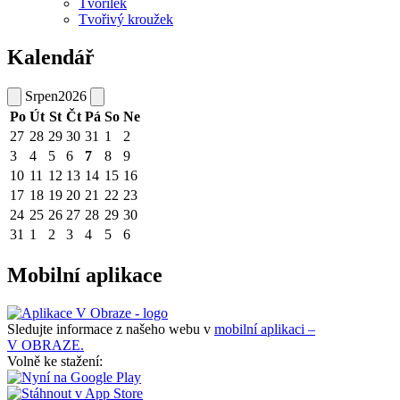
Tvořílek
Tvořivý kroužek
Kalendář
Srpen
2026
Po
Út
St
Čt
Pá
So
Ne
27
28
29
30
31
1
2
3
4
5
6
7
8
9
10
11
12
13
14
15
16
17
18
19
20
21
22
23
24
25
26
27
28
29
30
31
1
2
3
4
5
6
Mobilní aplikace
Sledujte informace z našeho webu v
mobilní aplikaci –
V OBRAZE.
Volně ke stažení: