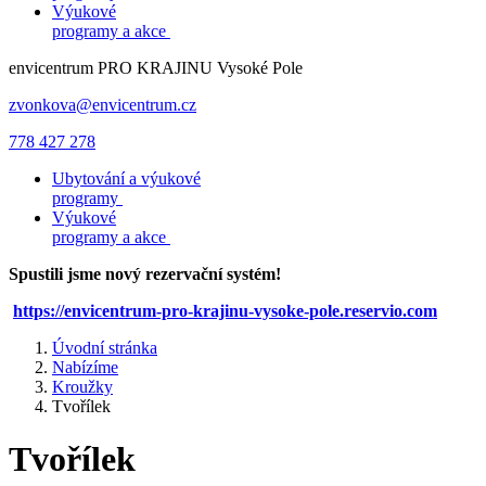
Výukové
programy a akce
envicentrum
PRO KRAJINU
Vysoké Pole
zvonkova@envicentrum.cz
778 427 278
Ubytování a výukové
programy
Výukové
programy a akce
Spustili jsme nový rezervační systém!
https://envicentrum-pro-krajinu-vysoke-pole.reservio.com
Úvodní stránka
Nabízíme
Kroužky
Tvořílek
Tvořílek