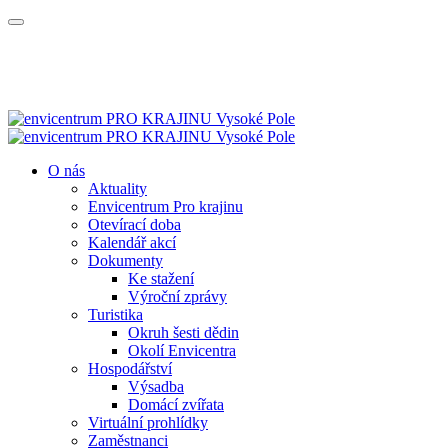
O nás
Aktuality
Envicentrum Pro krajinu
Otevírací doba
Kalendář akcí
Dokumenty
Ke stažení
Výroční zprávy
Turistika
Okruh šesti dědin
Okolí Envicentra
Hospodářství
Výsadba
Domácí zvířata
Virtuální prohlídky
Zaměstnanci