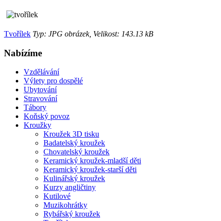
Tvořílek
Typ: JPG obrázek, Velikost: 143.13 kB
Nabízíme
Vzdělávání
Výlety pro dospělé
Ubytování
Stravování
Tábory
Koňský povoz
Kroužky
Kroužek 3D tisku
Badatelský kroužek
Chovatelský kroužek
Keramický kroužek-mladší děti
Keramický kroužek-starší děti
Kulinářský kroužek
Kurzy angličtiny
Kutilové
Muzikohrátky
Rybářský kroužek