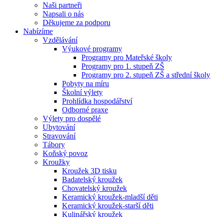
Naši partneři
Napsali o nás
Děkujeme za podporu
Nabízíme
Vzdělávání
Výukové programy
Programy pro Mateřské školy
Programy pro 1. stupeň ZŠ
Programy pro 2. stupeň ZŠ a střední školy
Pobyty na míru
Školní výlety
Prohlídka hospodářství
Odborné praxe
Výlety pro dospělé
Ubytování
Stravování
Tábory
Koňský povoz
Kroužky
Kroužek 3D tisku
Badatelský kroužek
Chovatelský kroužek
Keramický kroužek-mladší děti
Keramický kroužek-starší děti
Kulinářský kroužek