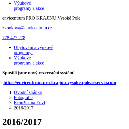
Výukové
programy a akce
envicentrum
PRO KRAJINU
Vysoké Pole
zvonkova@envicentrum.cz
778 427 278
Ubytování a výukové
programy
Výukové
programy a akce
Spustili jsme nový rezervační systém!
https://envicentrum-pro-krajinu-vysoke-pole.reservio.com
Úvodní stránka
Fotografie
Kroužek na Envi
2016/2017
2016/2017