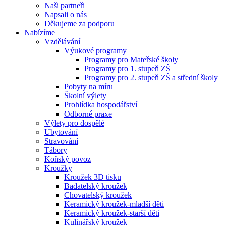
Naši partneři
Napsali o nás
Děkujeme za podporu
Nabízíme
Vzdělávání
Výukové programy
Programy pro Mateřské školy
Programy pro 1. stupeň ZŠ
Programy pro 2. stupeň ZŠ a střední školy
Pobyty na míru
Školní výlety
Prohlídka hospodářství
Odborné praxe
Výlety pro dospělé
Ubytování
Stravování
Tábory
Koňský povoz
Kroužky
Kroužek 3D tisku
Badatelský kroužek
Chovatelský kroužek
Keramický kroužek-mladší děti
Keramický kroužek-starší děti
Kulinářský kroužek