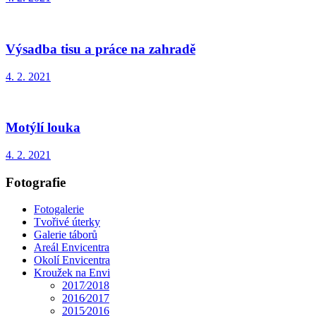
Výsadba tisu a práce na zahradě
4. 2. 2021
Motýlí louka
4. 2. 2021
Fotografie
Fotogalerie
Tvořivé úterky
Galerie táborů
Areál Envicentra
Okolí Envicentra
Kroužek na Envi
2017⁄2018
2016⁄2017
2015⁄2016