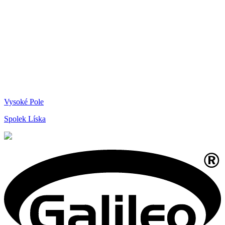
Vysoké Pole
Spolek Líska