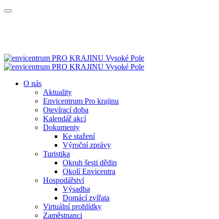
O nás
Aktuality
Envicentrum Pro krajinu
Otevírací doba
Kalendář akcí
Dokumenty
Ke stažení
Výroční zprávy
Turistika
Okruh šesti dědin
Okolí Envicentra
Hospodářství
Výsadba
Domácí zvířata
Virtuální prohlídky
Zaměstnanci