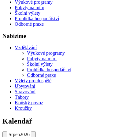
Výukové programy
Pobyty na míru
Školní výlety
Prohlídka hospodářství
Odborné praxe
Nabízíme
Vzdělávání
Výukové programy
Pobyty na míru
Školní výlety
Prohlídka hospodářství
Odborné praxe
Výlety pro dospělé
Ubytování
Stravování
Tábory
Koňský povoz
Kroužky
Kalendář
Srpen
2026