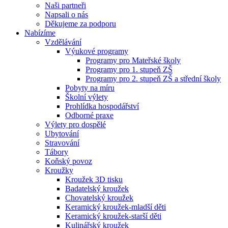
Naši partneři
Napsali o nás
Děkujeme za podporu
Nabízíme
Vzdělávání
Výukové programy
Programy pro Mateřské školy
Programy pro 1. stupeň ZŠ
Programy pro 2. stupeň ZŠ a střední školy
Pobyty na míru
Školní výlety
Prohlídka hospodářství
Odborné praxe
Výlety pro dospělé
Ubytování
Stravování
Tábory
Koňský povoz
Kroužky
Kroužek 3D tisku
Badatelský kroužek
Chovatelský kroužek
Keramický kroužek-mladší děti
Keramický kroužek-starší děti
Kulinářský kroužek