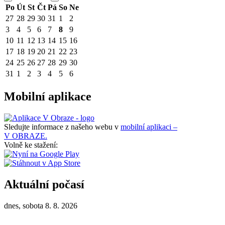
Po
Út
St
Čt
Pá
So
Ne
27
28
29
30
31
1
2
3
4
5
6
7
8
9
10
11
12
13
14
15
16
17
18
19
20
21
22
23
24
25
26
27
28
29
30
31
1
2
3
4
5
6
Mobilní aplikace
Sledujte informace z našeho webu v
mobilní aplikaci –
V OBRAZE.
Volně ke stažení:
Aktuální počasí
dnes, sobota 8. 8. 2026