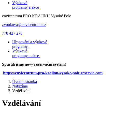
Výukové
programy a akce
envicentrum
PRO KRAJINU
Vysoké Pole
zvonkova@envicentrum.cz
778 427 278
Ubytování a výukové
programy
Výukové
programy a akce
Spustili jsme nový rezervační systém!
https://envicentrum-pro-krajinu-vysoke-pole.reservio.com
Úvodní stránka
Nabízíme
Vzdělávání
Vzdělávání