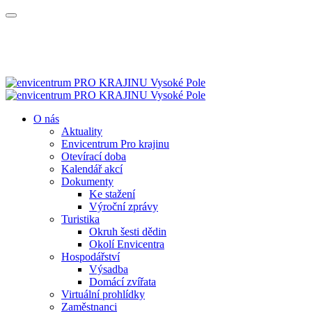
O nás
Aktuality
Envicentrum Pro krajinu
Otevírací doba
Kalendář akcí
Dokumenty
Ke stažení
Výroční zprávy
Turistika
Okruh šesti dědin
Okolí Envicentra
Hospodářství
Výsadba
Domácí zvířata
Virtuální prohlídky
Zaměstnanci