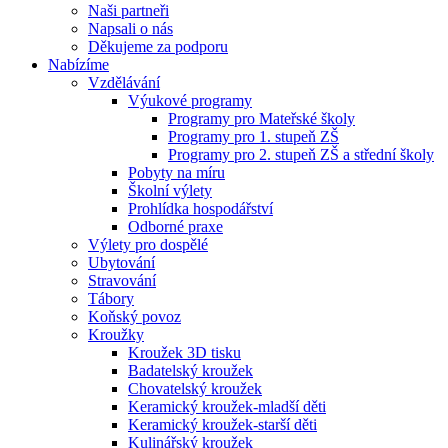
Naši partneři
Napsali o nás
Děkujeme za podporu
Nabízíme
Vzdělávání
Výukové programy
Programy pro Mateřské školy
Programy pro 1. stupeň ZŠ
Programy pro 2. stupeň ZŠ a střední školy
Pobyty na míru
Školní výlety
Prohlídka hospodářství
Odborné praxe
Výlety pro dospělé
Ubytování
Stravování
Tábory
Koňský povoz
Kroužky
Kroužek 3D tisku
Badatelský kroužek
Chovatelský kroužek
Keramický kroužek-mladší děti
Keramický kroužek-starší děti
Kulinářský kroužek