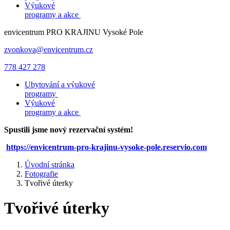
Výukové
programy a akce
envicentrum
PRO KRAJINU
Vysoké Pole
zvonkova@envicentrum.cz
778 427 278
Ubytování a výukové
programy
Výukové
programy a akce
Spustili jsme nový rezervační systém!
https://envicentrum-pro-krajinu-vysoke-pole.reservio.com
Úvodní stránka
Fotografie
Tvořivé úterky
Tvořivé úterky