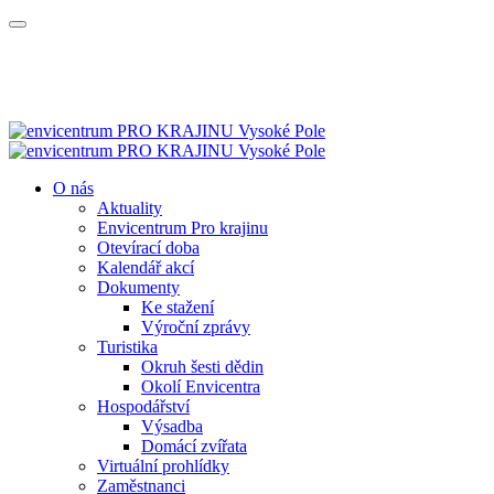
O nás
Aktuality
Envicentrum Pro krajinu
Otevírací doba
Kalendář akcí
Dokumenty
Ke stažení
Výroční zprávy
Turistika
Okruh šesti dědin
Okolí Envicentra
Hospodářství
Výsadba
Domácí zvířata
Virtuální prohlídky
Zaměstnanci