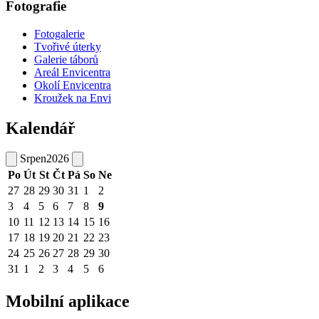
Fotografie
Fotogalerie
Tvořivé úterky
Galerie táborů
Areál Envicentra
Okolí Envicentra
Kroužek na Envi
Kalendář
Srpen
2026
Po
Út
St
Čt
Pá
So
Ne
27
28
29
30
31
1
2
3
4
5
6
7
8
9
10
11
12
13
14
15
16
17
18
19
20
21
22
23
24
25
26
27
28
29
30
31
1
2
3
4
5
6
Mobilní aplikace