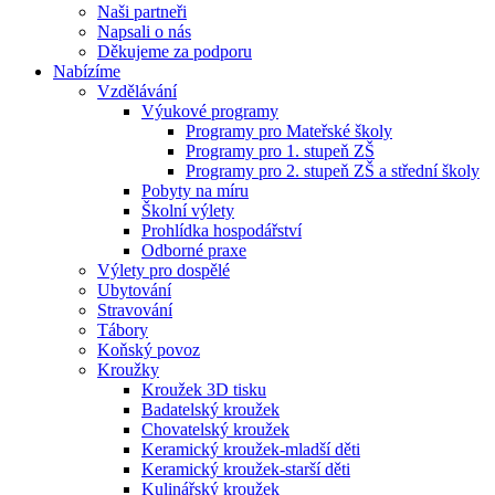
Naši partneři
Napsali o nás
Děkujeme za podporu
Nabízíme
Vzdělávání
Výukové programy
Programy pro Mateřské školy
Programy pro 1. stupeň ZŠ
Programy pro 2. stupeň ZŠ a střední školy
Pobyty na míru
Školní výlety
Prohlídka hospodářství
Odborné praxe
Výlety pro dospělé
Ubytování
Stravování
Tábory
Koňský povoz
Kroužky
Kroužek 3D tisku
Badatelský kroužek
Chovatelský kroužek
Keramický kroužek-mladší děti
Keramický kroužek-starší děti
Kulinářský kroužek