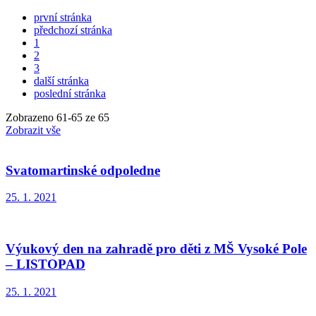
první stránka
předchozí stránka
1
2
3
další stránka
poslední stránka
Zobrazeno
61
-
65
ze 65
Zobrazit vše
Svatomartinské odpoledne
25. 1. 2021
Výukový den na zahradě pro děti z MŠ Vysoké Pole
– LISTOPAD
25. 1. 2021