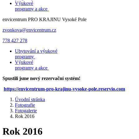
Výukové
programy a akce
envicentrum
PRO KRAJINU
Vysoké Pole
zvonkova@envicentrum.cz
778 427 278
Ubytování a výukové
programy
Výukové
programy a akce
Spustili jsme nový rezervační systém!
https://envicentrum-pro-krajinu-vysoke-pole.reservio.com
Úvodní stránka
Fotografie
Fotogalerie
Rok 2016
Rok 2016