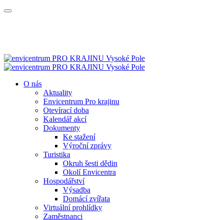
O nás
Aktuality
Envicentrum Pro krajinu
Otevírací doba
Kalendář akcí
Dokumenty
Ke stažení
Výroční zprávy
Turistika
Okruh šesti dědin
Okolí Envicentra
Hospodářství
Výsadba
Domácí zvířata
Virtuální prohlídky
Zaměstnanci