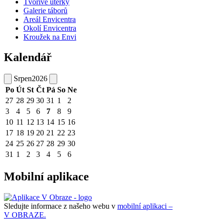
Tvořivé úterky
Galerie táborů
Areál Envicentra
Okolí Envicentra
Kroužek na Envi
Kalendář
Srpen
2026
Po
Út
St
Čt
Pá
So
Ne
27
28
29
30
31
1
2
3
4
5
6
7
8
9
10
11
12
13
14
15
16
17
18
19
20
21
22
23
24
25
26
27
28
29
30
31
1
2
3
4
5
6
Mobilní aplikace
Sledujte informace z našeho webu v
mobilní aplikaci –
V OBRAZE.