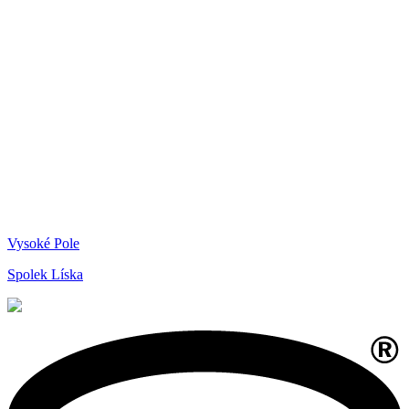
Vysoké Pole
Spolek Líska