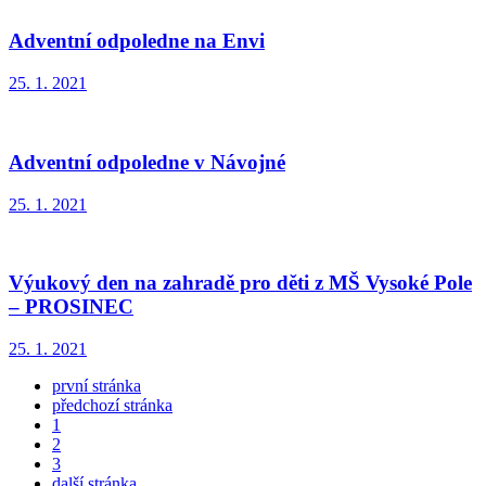
Adventní odpoledne na Envi
25. 1. 2021
Adventní odpoledne v Návojné
25. 1. 2021
Výukový den na zahradě pro děti z MŠ Vysoké Pole
– PROSINEC
25. 1. 2021
první stránka
předchozí stránka
1
2
3
další stránka