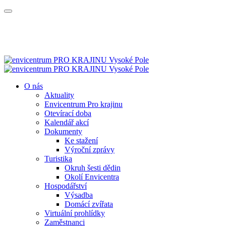
O nás
Aktuality
Envicentrum Pro krajinu
Otevírací doba
Kalendář akcí
Dokumenty
Ke stažení
Výroční zprávy
Turistika
Okruh šesti dědin
Okolí Envicentra
Hospodářství
Výsadba
Domácí zvířata
Virtuální prohlídky
Zaměstnanci