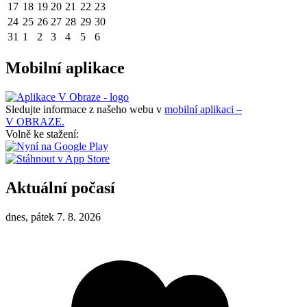
17
18
19
20
21
22
23
24
25
26
27
28
29
30
31
1
2
3
4
5
6
Mobilní aplikace
Sledujte informace z našeho webu v
mobilní aplikaci –
V OBRAZE.
Volně ke stažení:
Aktuální počasí
dnes, pátek 7. 8. 2026