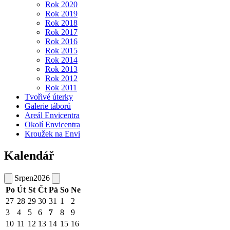
Rok 2020
Rok 2019
Rok 2018
Rok 2017
Rok 2016
Rok 2015
Rok 2014
Rok 2013
Rok 2012
Rok 2011
Tvořivé úterky
Galerie táborů
Areál Envicentra
Okolí Envicentra
Kroužek na Envi
Kalendář
Srpen
2026
Po
Út
St
Čt
Pá
So
Ne
27
28
29
30
31
1
2
3
4
5
6
7
8
9
10
11
12
13
14
15
16