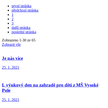
první stránka
předchozí stránka
1
2
3
další stránka
poslední stránka
Zobrazeno
1
-
30
ze 65
Zobrazit vše
Je nás více
25. 1. 2021
I. výukový den na zahradě pro děti z MŠ Vysoké
Pole
25. 1. 2021