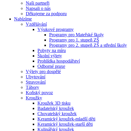
Naši partneři
Napsali o nás
Děkujeme za podporu
Nabízíme
Vzdělávání
Výukové programy
Programy pro Mateřské školy
Programy pro 1. stupeň ZŠ
Programy pro 2. stupeň ZŠ a střední školy
Pobyty na míru
Školní výlety
Prohlídka hospodářství
Odborné praxe
Výlety pro dospělé
Ubytování
Stravování
Tábory
Koňský povoz
Kroužky
Kroužek 3D tisku
Badatelský kroužek
Chovatelský kroužek
Keramický kroužek-mladší děti
Keramický kroužek-starší děti
Kulinářský kroužek