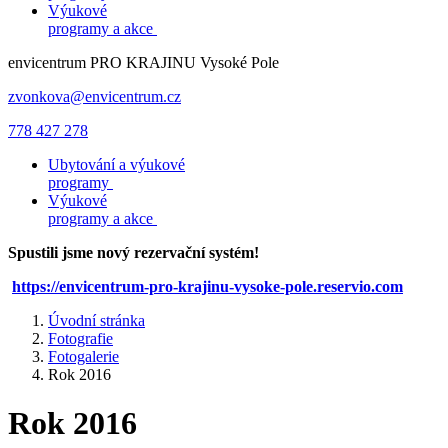
Výukové
programy a akce
envicentrum
PRO KRAJINU
Vysoké Pole
zvonkova@envicentrum.cz
778 427 278
Ubytování a výukové
programy
Výukové
programy a akce
Spustili jsme nový rezervační systém!
https://envicentrum-pro-krajinu-vysoke-pole.reservio.com
Úvodní stránka
Fotografie
Fotogalerie
Rok 2016
Rok 2016