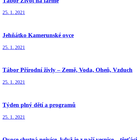
Tábor Život na farmě
25. 1. 2021
Jehňátko Kamerunské ovce
25. 1. 2021
Tábor Přírodní živly – Země, Voda, Oheň, Vzduch
25. 1. 2021
Týden plný dětí a programů
25. 1. 2021
Ovoce chutná nejvíce, když je z naší vesnice – třeťáci