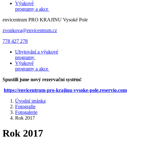
Výukové
programy a akce
envicentrum
PRO KRAJINU
Vysoké Pole
zvonkova@envicentrum.cz
778 427 278
Ubytování a výukové
programy
Výukové
programy a akce
Spustili jsme nový rezervační systém!
https://envicentrum-pro-krajinu-vysoke-pole.reservio.com
Úvodní stránka
Fotografie
Fotogalerie
Rok 2017
Rok 2017