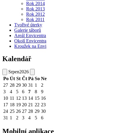
Rok 2014
Rok 2013
Rok 2012
Rok 2011
Tvořivé úterky
Galerie táborů
Areál Envicentra
Okolí Envicentra
Kroužek na Envi
Kalendář
Srpen
2026
Po
Út
St
Čt
Pá
So
Ne
27
28
29
30
31
1
2
3
4
5
6
7
8
9
10
11
12
13
14
15
16
17
18
19
20
21
22
23
24
25
26
27
28
29
30
31
1
2
3
4
5
6
Mobilní aplikace