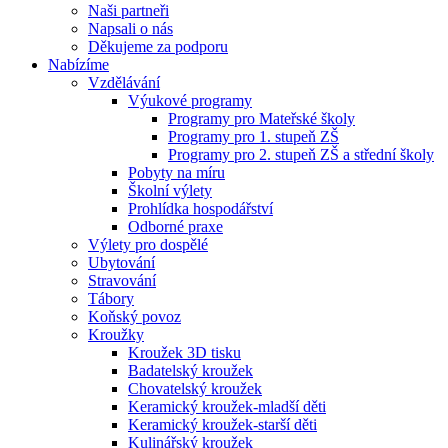
Naši partneři
Napsali o nás
Děkujeme za podporu
Nabízíme
Vzdělávání
Výukové programy
Programy pro Mateřské školy
Programy pro 1. stupeň ZŠ
Programy pro 2. stupeň ZŠ a střední školy
Pobyty na míru
Školní výlety
Prohlídka hospodářství
Odborné praxe
Výlety pro dospělé
Ubytování
Stravování
Tábory
Koňský povoz
Kroužky
Kroužek 3D tisku
Badatelský kroužek
Chovatelský kroužek
Keramický kroužek-mladší děti
Keramický kroužek-starší děti
Kulinářský kroužek