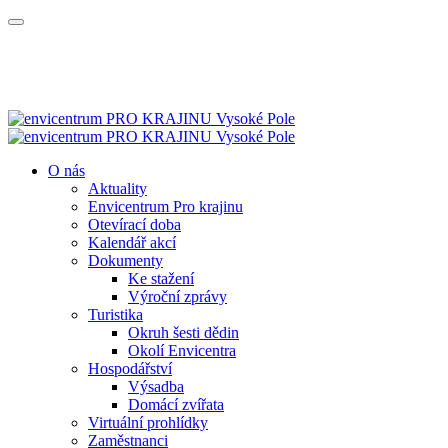
O nás
Aktuality
Envicentrum Pro krajinu
Otevírací doba
Kalendář akcí
Dokumenty
Ke stažení
Výroční zprávy
Turistika
Okruh šesti dědin
Okolí Envicentra
Hospodářství
Výsadba
Domácí zvířata
Virtuální prohlídky
Zaměstnanci