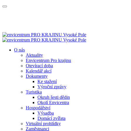
O nás
Aktuality
Envicentrum Pro krajinu
Otevírací doba
Kalendář akcí
Dokumenty
Ke stažení
Výroční zprávy
Turistika
Okruh šesti dědin
Okolí Envicentra
Hospodářství
Výsadba
Domácí zvířata
Virtuální prohlídky
Zaměstnanci