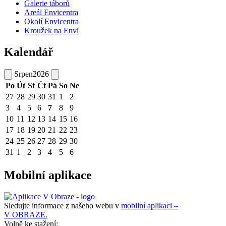
Galerie táborů
Areál Envicentra
Okolí Envicentra
Kroužek na Envi
Kalendář
Srpen
2026
Po
Út
St
Čt
Pá
So
Ne
27
28
29
30
31
1
2
3
4
5
6
7
8
9
10
11
12
13
14
15
16
17
18
19
20
21
22
23
24
25
26
27
28
29
30
31
1
2
3
4
5
6
Mobilní aplikace
Sledujte informace z našeho webu v
mobilní aplikaci –
V OBRAZE.
Volně ke stažení: