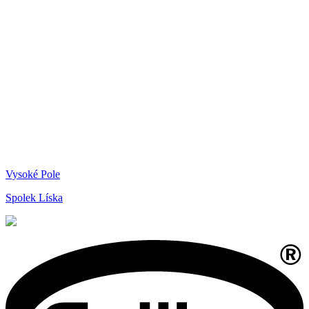
Vysoké Pole
Spolek Líska