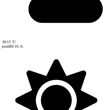
30/15 °C
pondělí
10. 8.