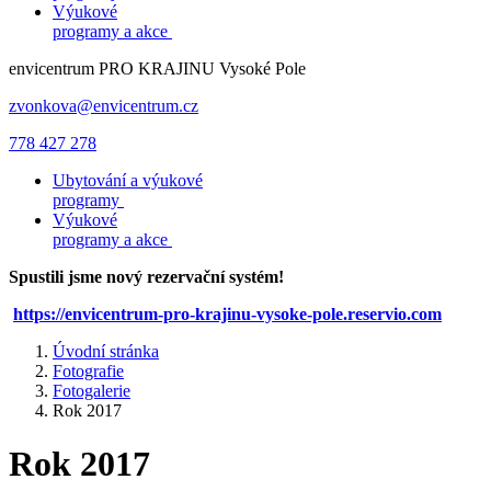
Výukové
programy a akce
envicentrum
PRO KRAJINU
Vysoké Pole
zvonkova@envicentrum.cz
778 427 278
Ubytování a výukové
programy
Výukové
programy a akce
Spustili jsme nový rezervační systém!
https://envicentrum-pro-krajinu-vysoke-pole.reservio.com
Úvodní stránka
Fotografie
Fotogalerie
Rok 2017
Rok 2017