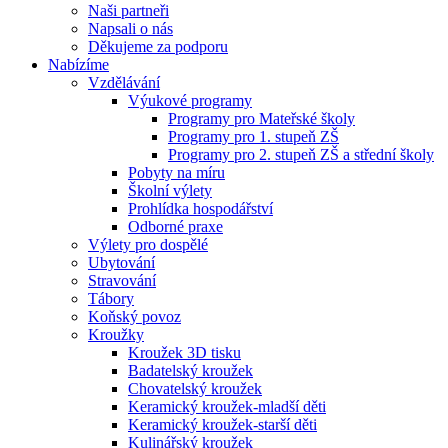
Naši partneři
Napsali o nás
Děkujeme za podporu
Nabízíme
Vzdělávání
Výukové programy
Programy pro Mateřské školy
Programy pro 1. stupeň ZŠ
Programy pro 2. stupeň ZŠ a střední školy
Pobyty na míru
Školní výlety
Prohlídka hospodářství
Odborné praxe
Výlety pro dospělé
Ubytování
Stravování
Tábory
Koňský povoz
Kroužky
Kroužek 3D tisku
Badatelský kroužek
Chovatelský kroužek
Keramický kroužek-mladší děti
Keramický kroužek-starší děti
Kulinářský kroužek