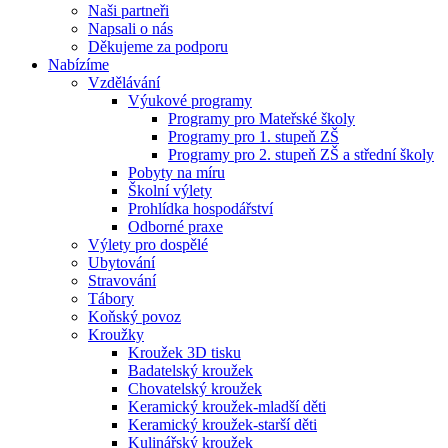
Naši partneři
Napsali o nás
Děkujeme za podporu
Nabízíme
Vzdělávání
Výukové programy
Programy pro Mateřské školy
Programy pro 1. stupeň ZŠ
Programy pro 2. stupeň ZŠ a střední školy
Pobyty na míru
Školní výlety
Prohlídka hospodářství
Odborné praxe
Výlety pro dospělé
Ubytování
Stravování
Tábory
Koňský povoz
Kroužky
Kroužek 3D tisku
Badatelský kroužek
Chovatelský kroužek
Keramický kroužek-mladší děti
Keramický kroužek-starší děti
Kulinářský kroužek