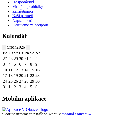
Hospodářství
Virtuální prohlídky
Zaměstnanci
Naši partneři
Napsali o nás
Děkujeme za podporu
Kalendář
Srpen
2026
Po
Út
St
Čt
Pá
So
Ne
27
28
29
30
31
1
2
3
4
5
6
7
8
9
10
11
12
13
14
15
16
17
18
19
20
21
22
23
24
25
26
27
28
29
30
31
1
2
3
4
5
6
Mobilní aplikace
Sledujte informace z našeho webu v
mobilní aplikaci –