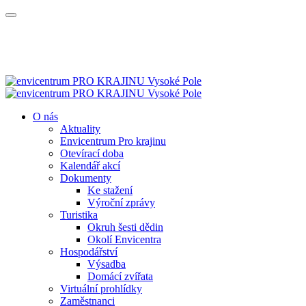
O nás
Aktuality
Envicentrum Pro krajinu
Otevírací doba
Kalendář akcí
Dokumenty
Ke stažení
Výroční zprávy
Turistika
Okruh šesti dědin
Okolí Envicentra
Hospodářství
Výsadba
Domácí zvířata
Virtuální prohlídky
Zaměstnanci