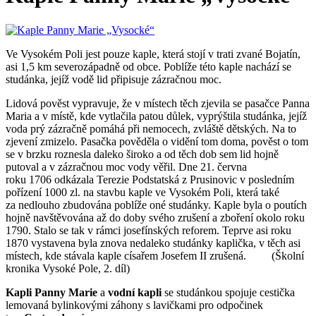
Ve Vysokém Poli jest pouze kaple, která stojí v trati zvané Bojatín,
asi 1,5 km severozápadně od obce. Poblíže této kaple nachází se
studánka, jejíž vodě lid připisuje zázračnou moc.
Lidová pověst vypravuje, že v místech těch zjevila se pasačce Panna
Maria a v místě, kde vytlačila patou důlek, vyprýštila studánka, jejíž
voda prý zázračně pomáhá při nemocech, zvláště dětských. Na to
zjevení zmizelo. Pasačka pověděla o vidění tom doma, pověst o tom
se v brzku roznesla daleko široko a od těch dob sem lid hojně
putoval a v zázračnou moc vody věřil. Dne 21. června
roku 1706 odkázala Terezie Podstatská z Prusinovic v posledním
pořízení 1000 zl. na stavbu kaple ve Vysokém Poli, která také
za nedlouho zbudována poblíže oné studánky. Kaple byla o poutích
hojně navštěvována až do doby svého zrušení a zboření okolo roku
1790. Stalo se tak v rámci josefínských reforem. Teprve asi roku
1870 vystavena byla znova nedaleko studánky kaplička, v těch asi
místech, kde stávala kaple císařem Josefem II zrušená. (Školní
kronika Vysoké Pole, 2. díl)
Kapli Panny Marie
a
vodní kapli
se studánkou spojuje cestička
lemovaná bylinkovými záhony s lavičkami pro odpočinek