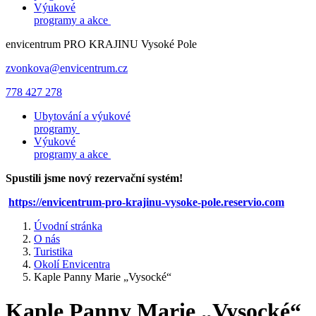
Výukové
programy a akce
envicentrum
PRO KRAJINU
Vysoké Pole
zvonkova@envicentrum.cz
778 427 278
Ubytování a výukové
programy
Výukové
programy a akce
Spustili jsme nový rezervační systém!
https://envicentrum-pro-krajinu-vysoke-pole.reservio.com
Úvodní stránka
O nás
Turistika
Okolí Envicentra
Kaple Panny Marie „Vysocké“
Kaple Panny Marie „Vysocké“