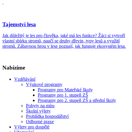
.
Tajemství lesa
Jak důležitý je les pro člověka, jaké má les funkce? Žáci si vytvoří
vlastní sbírku stromů, naučí se druhy dřevin, typy lesů a využití
stromů. Zábavnou hrou v lese poznají, jak funguje ekosystém lesa.
Nabízíme
Vzdělávání
Výukové programy
Programy pro Mateřské školy
Programy pro 1. stupeň ZŠ
Programy pro 2. stupeň ZŠ a střední školy
Pobyty na míru
Školní výlety
Prohlídka hospodářství
Odborné praxe
Výlety pro dospělé