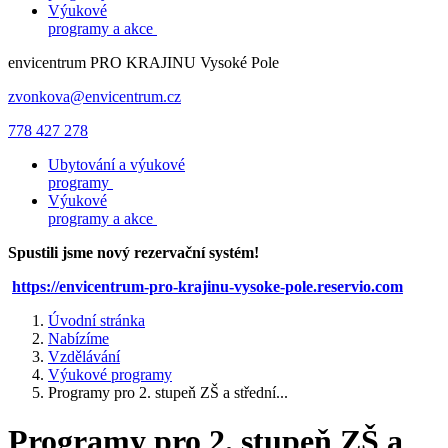
Výukové
programy a akce
envicentrum
PRO KRAJINU
Vysoké Pole
zvonkova@envicentrum.cz
778 427 278
Ubytování a výukové
programy
Výukové
programy a akce
Spustili jsme nový rezervační systém!
https://envicentrum-pro-krajinu-vysoke-pole.reservio.com
Úvodní stránka
Nabízíme
Vzdělávání
Výukové programy
Programy pro 2. stupeň ZŠ a střední...
Programy pro 2. stupeň ZŠ a