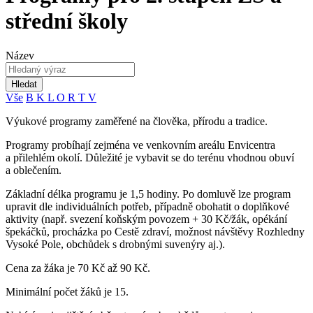
střední školy
Název
Hledat
Vše
B
K
L
O
R
T
V
Výukové programy zaměřené na člověka, přírodu a tradice.
Programy probíhají zejména ve venkovním areálu Envicentra
a přilehlém okolí. Důležité je vybavit se do terénu vhodnou obuví
a oblečením.
Základní délka programu je 1,5 hodiny. Po domluvě lze program
upravit dle individuálních potřeb, případně obohatit o doplňkové
aktivity (např. svezení koňským povozem + 30 Kč/žák, opékání
špekáčků, procházka po Cestě zdraví, možnost návštěvy Rozhledny
Vysoké Pole, obchůdek s drobnými suvenýry aj.).
Cena za žáka je 70 Kč až 90 Kč.
Minimální počet žáků je 15.