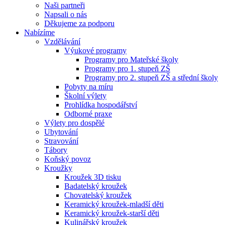
Naši partneři
Napsali o nás
Děkujeme za podporu
Nabízíme
Vzdělávání
Výukové programy
Programy pro Mateřské školy
Programy pro 1. stupeň ZŠ
Programy pro 2. stupeň ZŠ a střední školy
Pobyty na míru
Školní výlety
Prohlídka hospodářství
Odborné praxe
Výlety pro dospělé
Ubytování
Stravování
Tábory
Koňský povoz
Kroužky
Kroužek 3D tisku
Badatelský kroužek
Chovatelský kroužek
Keramický kroužek-mladší děti
Keramický kroužek-starší děti
Kulinářský kroužek