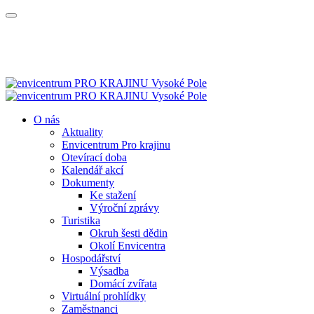
O nás
Aktuality
Envicentrum Pro krajinu
Otevírací doba
Kalendář akcí
Dokumenty
Ke stažení
Výroční zprávy
Turistika
Okruh šesti dědin
Okolí Envicentra
Hospodářství
Výsadba
Domácí zvířata
Virtuální prohlídky
Zaměstnanci