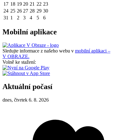
17
18
19
20
21
22
23
24
25
26
27
28
29
30
31
1
2
3
4
5
6
Mobilní aplikace
Sledujte informace z našeho webu v
mobilní aplikaci –
V OBRAZE.
Volně ke stažení:
Aktuální počasí
dnes, čtvrtek 6. 8. 2026