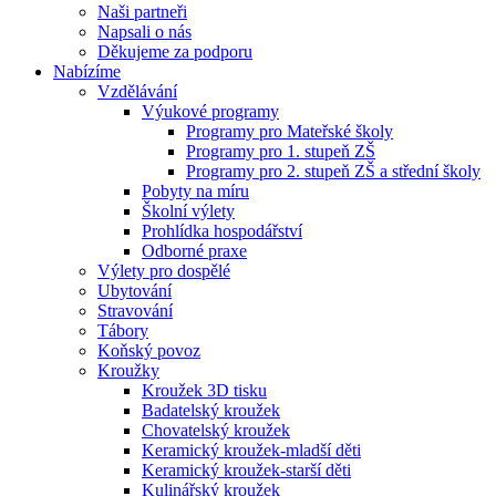
Naši partneři
Napsali o nás
Děkujeme za podporu
Nabízíme
Vzdělávání
Výukové programy
Programy pro Mateřské školy
Programy pro 1. stupeň ZŠ
Programy pro 2. stupeň ZŠ a střední školy
Pobyty na míru
Školní výlety
Prohlídka hospodářství
Odborné praxe
Výlety pro dospělé
Ubytování
Stravování
Tábory
Koňský povoz
Kroužky
Kroužek 3D tisku
Badatelský kroužek
Chovatelský kroužek
Keramický kroužek-mladší děti
Keramický kroužek-starší děti
Kulinářský kroužek