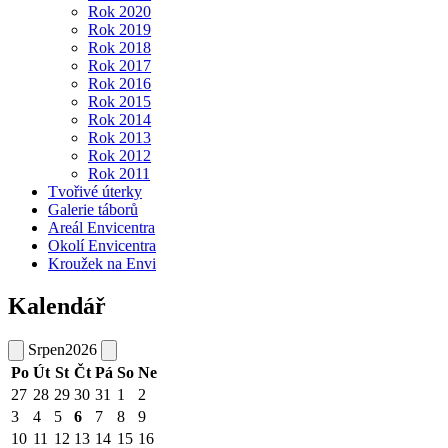
Rok 2020
Rok 2019
Rok 2018
Rok 2017
Rok 2016
Rok 2015
Rok 2014
Rok 2013
Rok 2012
Rok 2011
Tvořivé úterky
Galerie táborů
Areál Envicentra
Okolí Envicentra
Kroužek na Envi
Kalendář
Srpen
2026
Po
Út
St
Čt
Pá
So
Ne
27
28
29
30
31
1
2
3
4
5
6
7
8
9
10
11
12
13
14
15
16