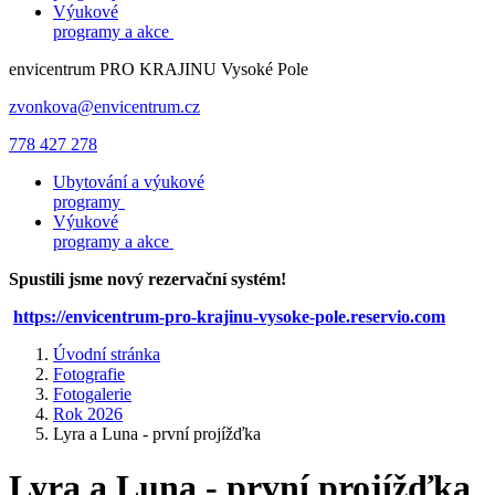
Výukové
programy a akce
envicentrum
PRO KRAJINU
Vysoké Pole
zvonkova@envicentrum.cz
778 427 278
Ubytování a výukové
programy
Výukové
programy a akce
Spustili jsme nový rezervační systém!
https://envicentrum-pro-krajinu-vysoke-pole.reservio.com
Úvodní stránka
Fotografie
Fotogalerie
Rok 2026
Lyra a Luna - první projížďka
Lyra a Luna - první projížďka