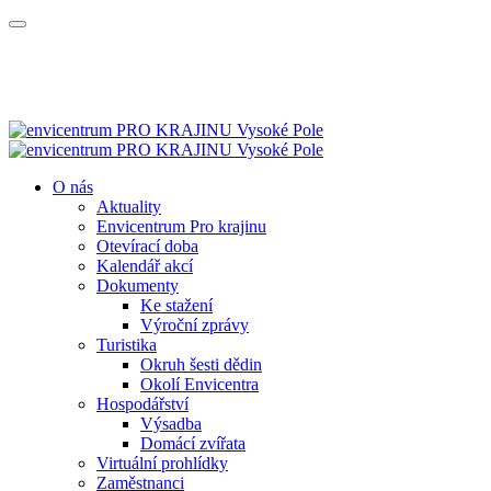
O nás
Aktuality
Envicentrum Pro krajinu
Otevírací doba
Kalendář akcí
Dokumenty
Ke stažení
Výroční zprávy
Turistika
Okruh šesti dědin
Okolí Envicentra
Hospodářství
Výsadba
Domácí zvířata
Virtuální prohlídky
Zaměstnanci