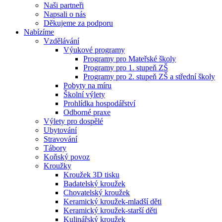
Naši partneři
Napsali o nás
Děkujeme za podporu
Nabízíme
Vzdělávání
Výukové programy
Programy pro Mateřské školy
Programy pro 1. stupeň ZŠ
Programy pro 2. stupeň ZŠ a střední školy
Pobyty na míru
Školní výlety
Prohlídka hospodářství
Odborné praxe
Výlety pro dospělé
Ubytování
Stravování
Tábory
Koňský povoz
Kroužky
Kroužek 3D tisku
Badatelský kroužek
Chovatelský kroužek
Keramický kroužek-mladší děti
Keramický kroužek-starší děti
Kulinářský kroužek