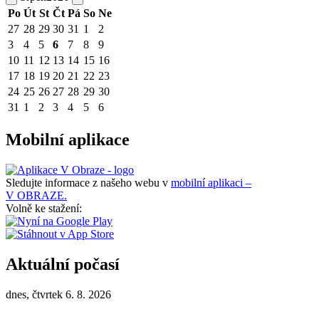
Po
Út
St
Čt
Pá
So
Ne
27
28
29
30
31
1
2
3
4
5
6
7
8
9
10
11
12
13
14
15
16
17
18
19
20
21
22
23
24
25
26
27
28
29
30
31
1
2
3
4
5
6
Mobilní aplikace
Sledujte informace z našeho webu v
mobilní aplikaci –
V OBRAZE.
Volně ke stažení:
Aktuální počasí
dnes, čtvrtek 6. 8. 2026