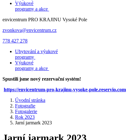
Výukové
programy a akce
envicentrum
PRO KRAJINU
Vysoké Pole
zvonkova@envicentrum.cz
778 427 278
Ubytování a výukové
programy
Výukové
programy a akce
Spustili jsme nový rezervační systém!
https://envicentrum-pro-krajinu-vysoke-pole.reservio.com
Úvodní stránka
Fotografie
Fotogalerie
Rok 2023
Jarní jarmark 2023
Jarní jarmark 2023