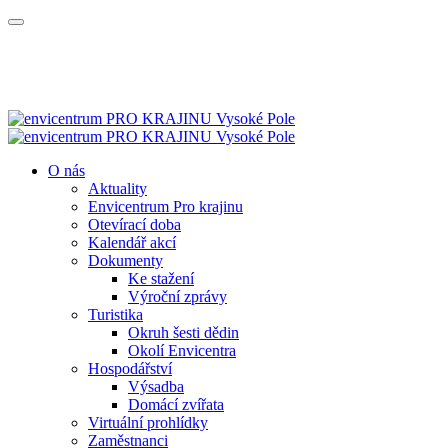
O nás
Aktuality
Envicentrum Pro krajinu
Otevírací doba
Kalendář akcí
Dokumenty
Ke stažení
Výroční zprávy
Turistika
Okruh šesti dědin
Okolí Envicentra
Hospodářství
Výsadba
Domácí zvířata
Virtuální prohlídky
Zaměstnanci