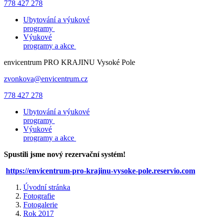
778 427 278
Ubytování a výukové
programy
Výukové
programy a akce
envicentrum
PRO KRAJINU
Vysoké Pole
zvonkova@envicentrum.cz
778 427 278
Ubytování a výukové
programy
Výukové
programy a akce
Spustili jsme nový rezervační systém!
https://envicentrum-pro-krajinu-vysoke-pole.reservio.com
Úvodní stránka
Fotografie
Fotogalerie
Rok 2017