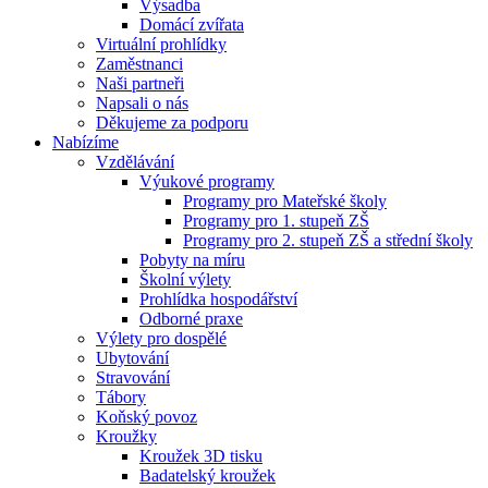
Výsadba
Domácí zvířata
Virtuální prohlídky
Zaměstnanci
Naši partneři
Napsali o nás
Děkujeme za podporu
Nabízíme
Vzdělávání
Výukové programy
Programy pro Mateřské školy
Programy pro 1. stupeň ZŠ
Programy pro 2. stupeň ZŠ a střední školy
Pobyty na míru
Školní výlety
Prohlídka hospodářství
Odborné praxe
Výlety pro dospělé
Ubytování
Stravování
Tábory
Koňský povoz
Kroužky
Kroužek 3D tisku
Badatelský kroužek