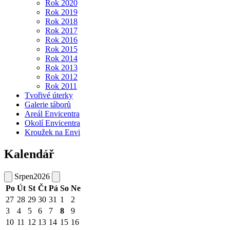
Rok 2020
Rok 2019
Rok 2018
Rok 2017
Rok 2016
Rok 2015
Rok 2014
Rok 2013
Rok 2012
Rok 2011
Tvořivé úterky
Galerie táborů
Areál Envicentra
Okolí Envicentra
Kroužek na Envi
Kalendář
Srpen
2026
Po
Út
St
Čt
Pá
So
Ne
27
28
29
30
31
1
2
3
4
5
6
7
8
9
10
11
12
13
14
15
16