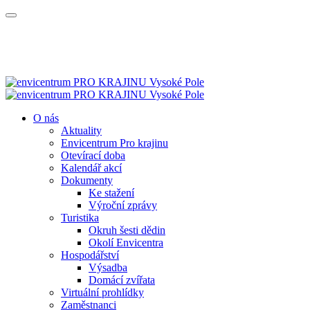
O nás
Aktuality
Envicentrum Pro krajinu
Otevírací doba
Kalendář akcí
Dokumenty
Ke stažení
Výroční zprávy
Turistika
Okruh šesti dědin
Okolí Envicentra
Hospodářství
Výsadba
Domácí zvířata
Virtuální prohlídky
Zaměstnanci