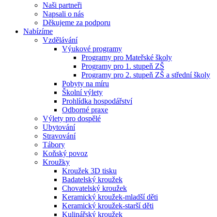
Naši partneři
Napsali o nás
Děkujeme za podporu
Nabízíme
Vzdělávání
Výukové programy
Programy pro Mateřské školy
Programy pro 1. stupeň ZŠ
Programy pro 2. stupeň ZŠ a střední školy
Pobyty na míru
Školní výlety
Prohlídka hospodářství
Odborné praxe
Výlety pro dospělé
Ubytování
Stravování
Tábory
Koňský povoz
Kroužky
Kroužek 3D tisku
Badatelský kroužek
Chovatelský kroužek
Keramický kroužek-mladší děti
Keramický kroužek-starší děti
Kulinářský kroužek