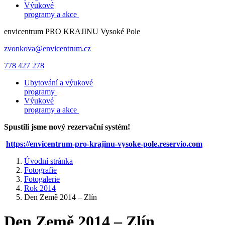
Výukové
programy a akce
envicentrum
PRO KRAJINU
Vysoké Pole
zvonkova@envicentrum.cz
778 427 278
Ubytování a výukové
programy
Výukové
programy a akce
Spustili jsme nový rezervační systém!
https://envicentrum-pro-krajinu-vysoke-pole.reservio.com
Úvodní stránka
Fotografie
Fotogalerie
Rok 2014
Den Země 2014 – Zlín
Den Země 2014 – Zlín