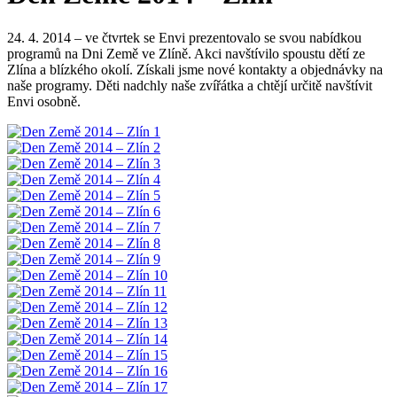
24. 4. 2014 – ve čtvrtek se Envi prezentovalo se svou nabídkou
programů na Dni Země ve Zlíně. Akci navštívilo spoustu dětí ze
Zlína a blízkého okolí. Získali jsme nové kontakty a objednávky na
naše programy. Děti nadchly naše zvířátka a chtějí určitě navštívit
Envi osobně.