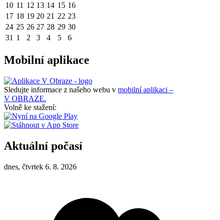
10
11
12
13
14
15
16
17
18
19
20
21
22
23
24
25
26
27
28
29
30
31
1
2
3
4
5
6
Mobilní aplikace
Sledujte informace z našeho webu v
mobilní aplikaci –
V OBRAZE.
Volně ke stažení:
Aktuální počasí
dnes, čtvrtek 6. 8. 2026