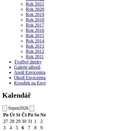
Rok 2021
Rok 2020
Rok 2019
Rok 2018
Rok 2017
Rok 2016
Rok 2015
Rok 2014
Rok 2013
Rok 2012
Rok 2011
Tvořivé úterky
Galerie táborů
Areál Envicentra
Okolí Envicentra
Kroužek na Envi
Kalendář
Srpen
2026
Po
Út
St
Čt
Pá
So
Ne
27
28
29
30
31
1
2
3
4
5
6
7
8
9