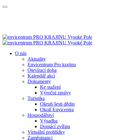
O nás
Aktuality
Envicentrum Pro krajinu
Otevírací doba
Kalendář akcí
Dokumenty
Ke stažení
Výroční zprávy
Turistika
Okruh šesti dědin
Okolí Envicentra
Hospodářství
Výsadba
Domácí zvířata
Virtuální prohlídky
Zaměstnanci