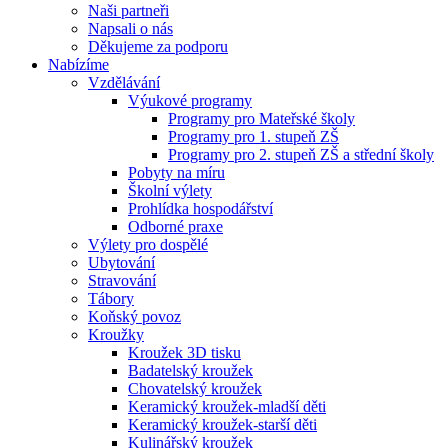
Naši partneři
Napsali o nás
Děkujeme za podporu
Nabízíme
Vzdělávání
Výukové programy
Programy pro Mateřské školy
Programy pro 1. stupeň ZŠ
Programy pro 2. stupeň ZŠ a střední školy
Pobyty na míru
Školní výlety
Prohlídka hospodářství
Odborné praxe
Výlety pro dospělé
Ubytování
Stravování
Tábory
Koňský povoz
Kroužky
Kroužek 3D tisku
Badatelský kroužek
Chovatelský kroužek
Keramický kroužek-mladší děti
Keramický kroužek-starší děti
Kulinářský kroužek