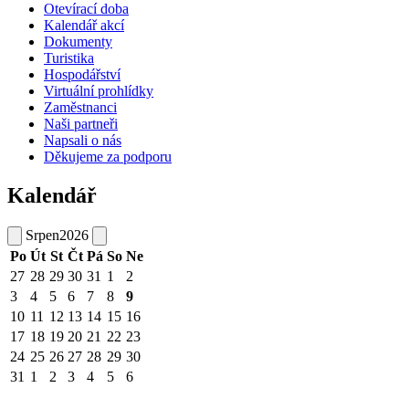
Otevírací doba
Kalendář akcí
Dokumenty
Turistika
Hospodářství
Virtuální prohlídky
Zaměstnanci
Naši partneři
Napsali o nás
Děkujeme za podporu
Kalendář
Srpen
2026
Po
Út
St
Čt
Pá
So
Ne
27
28
29
30
31
1
2
3
4
5
6
7
8
9
10
11
12
13
14
15
16
17
18
19
20
21
22
23
24
25
26
27
28
29
30
31
1
2
3
4
5
6