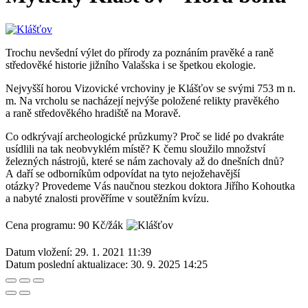
Trochu nevšední výlet do přírody za poznáním pravěké a raně
středověké historie jižního Valašska i se špetkou ekologie.
Nejvyšší horou Vizovické vrchoviny je Klášťov se svými 753 m n.
m. Na vrcholu se nacházejí nejvýše položené relikty pravěkého
a raně středověkého hradiště na Moravě.
Co odkrývají archeologické průzkumy? Proč se lidé po dvakráte
usídlili na tak neobvyklém místě? K čemu sloužilo množství
železných nástrojů, které se nám zachovaly až do dnešních dnů?
A daří se odborníkům odpovídat na tyto nejožehavější
otázky? Provedeme Vás naučnou stezkou doktora Jiřího Kohoutka
a nabyté znalosti prověříme v soutěžním kvízu.
Cena programu: 90 Kč/žák
Datum vložení:
29. 1. 2021 11:39
Datum poslední aktualizace:
30. 9. 2025 14:25