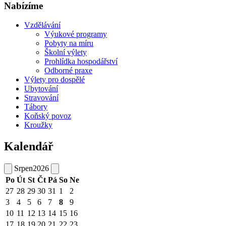
Nabízíme
Vzdělávání
Výukové programy
Pobyty na míru
Školní výlety
Prohlídka hospodářství
Odborné praxe
Výlety pro dospělé
Ubytování
Stravování
Tábory
Koňský povoz
Kroužky
Kalendář
Srpen
2026
Po
Út
St
Čt
Pá
So
Ne
27
28
29
30
31
1
2
3
4
5
6
7
8
9
10
11
12
13
14
15
16
17
18
19
20
21
22
23