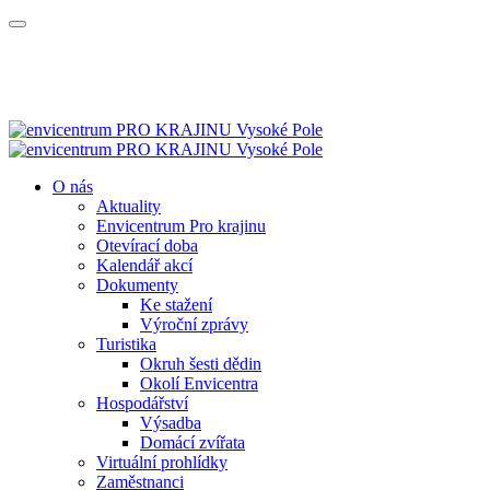
O nás
Aktuality
Envicentrum Pro krajinu
Otevírací doba
Kalendář akcí
Dokumenty
Ke stažení
Výroční zprávy
Turistika
Okruh šesti dědin
Okolí Envicentra
Hospodářství
Výsadba
Domácí zvířata
Virtuální prohlídky
Zaměstnanci