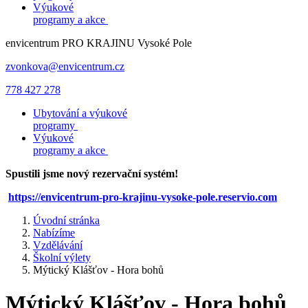
Výukové
programy a akce
envicentrum
PRO KRAJINU
Vysoké Pole
zvonkova@envicentrum.cz
778 427 278
Ubytování a výukové
programy
Výukové
programy a akce
Spustili jsme nový rezervační systém!
https://envicentrum-pro-krajinu-vysoke-pole.reservio.com
Úvodní stránka
Nabízíme
Vzdělávání
Školní výlety
Mýtický Klášťov - Hora bohů
Mýtický Klášťov - Hora bohů