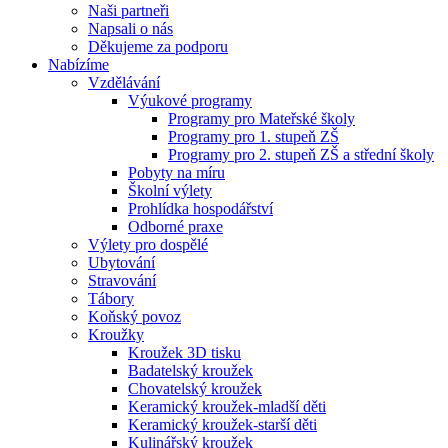
Naši partneři
Napsali o nás
Děkujeme za podporu
Nabízíme
Vzdělávání
Výukové programy
Programy pro Mateřské školy
Programy pro 1. stupeň ZŠ
Programy pro 2. stupeň ZŠ a střední školy
Pobyty na míru
Školní výlety
Prohlídka hospodářství
Odborné praxe
Výlety pro dospělé
Ubytování
Stravování
Tábory
Koňský povoz
Kroužky
Kroužek 3D tisku
Badatelský kroužek
Chovatelský kroužek
Keramický kroužek-mladší děti
Keramický kroužek-starší děti
Kulinářský kroužek