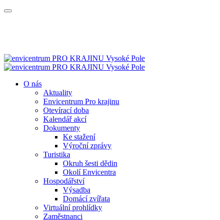
O nás
Aktuality
Envicentrum Pro krajinu
Otevírací doba
Kalendář akcí
Dokumenty
Ke stažení
Výroční zprávy
Turistika
Okruh šesti dědin
Okolí Envicentra
Hospodářství
Výsadba
Domácí zvířata
Virtuální prohlídky
Zaměstnanci