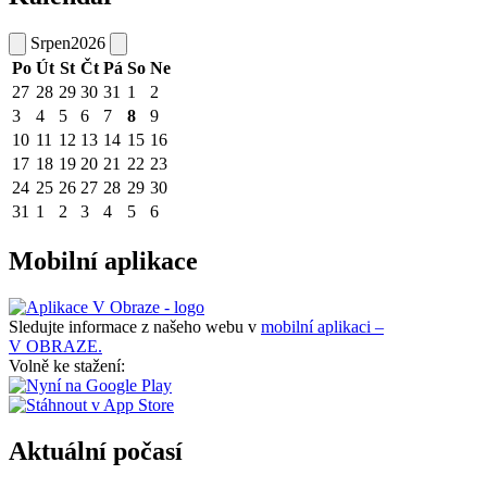
Srpen
2026
Po
Út
St
Čt
Pá
So
Ne
27
28
29
30
31
1
2
3
4
5
6
7
8
9
10
11
12
13
14
15
16
17
18
19
20
21
22
23
24
25
26
27
28
29
30
31
1
2
3
4
5
6
Mobilní aplikace
Sledujte informace z našeho webu v
mobilní aplikaci –
V OBRAZE.
Volně ke stažení:
Aktuální počasí