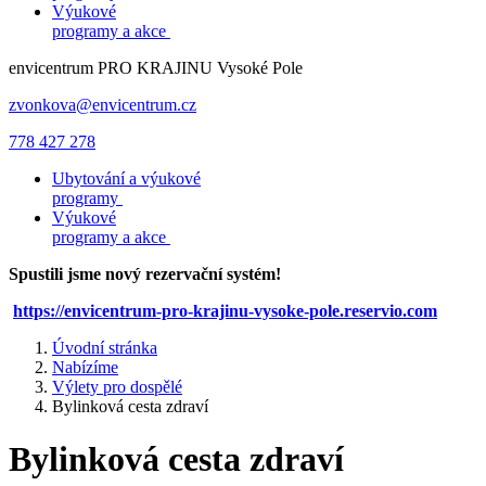
Výukové
programy a akce
envicentrum
PRO KRAJINU
Vysoké Pole
zvonkova@envicentrum.cz
778 427 278
Ubytování a výukové
programy
Výukové
programy a akce
Spustili jsme nový rezervační systém!
https://envicentrum-pro-krajinu-vysoke-pole.reservio.com
Úvodní stránka
Nabízíme
Výlety pro dospělé
Bylinková cesta zdraví
Bylinková cesta zdraví