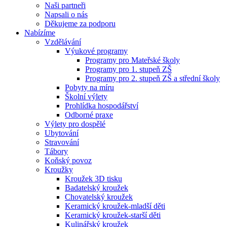
Naši partneři
Napsali o nás
Děkujeme za podporu
Nabízíme
Vzdělávání
Výukové programy
Programy pro Mateřské školy
Programy pro 1. stupeň ZŠ
Programy pro 2. stupeň ZŠ a střední školy
Pobyty na míru
Školní výlety
Prohlídka hospodářství
Odborné praxe
Výlety pro dospělé
Ubytování
Stravování
Tábory
Koňský povoz
Kroužky
Kroužek 3D tisku
Badatelský kroužek
Chovatelský kroužek
Keramický kroužek-mladší děti
Keramický kroužek-starší děti
Kulinářský kroužek