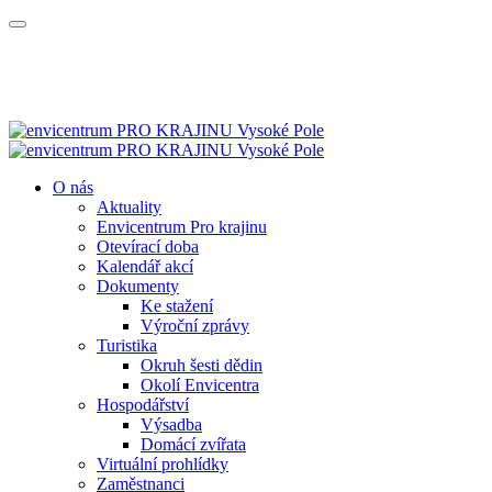
O nás
Aktuality
Envicentrum Pro krajinu
Otevírací doba
Kalendář akcí
Dokumenty
Ke stažení
Výroční zprávy
Turistika
Okruh šesti dědin
Okolí Envicentra
Hospodářství
Výsadba
Domácí zvířata
Virtuální prohlídky
Zaměstnanci