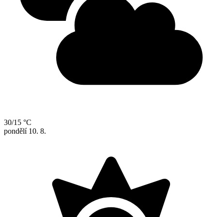
30/15 °C
pondělí
10. 8.