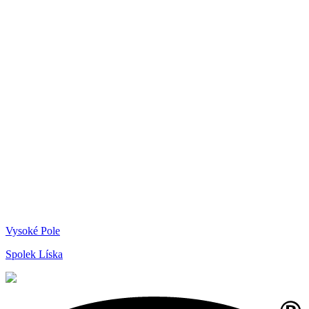
Vysoké Pole
Spolek Líska