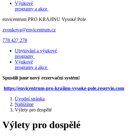
Výukové
programy a akce
envicentrum
PRO KRAJINU
Vysoké Pole
zvonkova@envicentrum.cz
778 427 278
Ubytování a výukové
programy
Výukové
programy a akce
Spustili jsme nový rezervační systém!
https://envicentrum-pro-krajinu-vysoke-pole.reservio.com
Úvodní stránka
Nabízíme
Výlety pro dospělé
Výlety pro dospělé