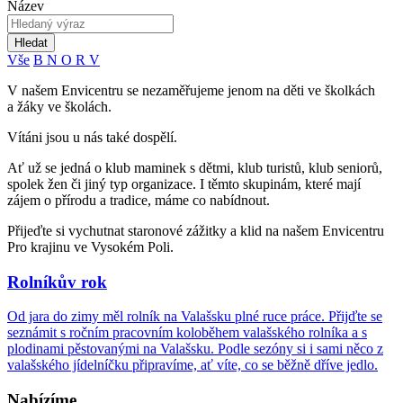
Název
Hledat
Vše
B
N
O
R
V
V našem Envicentru se nezaměřujeme jenom na děti ve školkách
a žáky ve školách.
Vítáni jsou u nás také dospělí.
Ať už se jedná o klub maminek s dětmi, klub turistů, klub seniorů,
spolek žen či jiný typ organizace. I těmto skupinám, které mají
zájem o přírodu a tradice, máme co nabídnout.
Přijeďte si vychutnat staronové zážitky a klid na našem Envicentru
Pro krajinu ve Vysokém Poli.
Rolníkův rok
Od jara do zimy měl rolník na Valašsku plné ruce práce. Přijďte se
seznámit s ročním pracovním koloběhem valašského rolníka a s
plodinami pěstovanými na Valašsku. Podle sezóny si i sami něco z
valašského jídelníčku připravíme, ať víte, co se běžně dříve jedlo.
Nabízíme