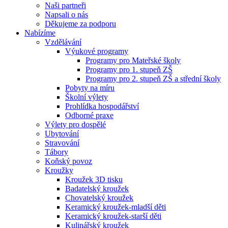
Naši partneři
Napsali o nás
Děkujeme za podporu
Nabízíme
Vzdělávání
Výukové programy
Programy pro Mateřské školy
Programy pro 1. stupeň ZŠ
Programy pro 2. stupeň ZŠ a střední školy
Pobyty na míru
Školní výlety
Prohlídka hospodářství
Odborné praxe
Výlety pro dospělé
Ubytování
Stravování
Tábory
Koňský povoz
Kroužky
Kroužek 3D tisku
Badatelský kroužek
Chovatelský kroužek
Keramický kroužek-mladší děti
Keramický kroužek-starší děti
Kulinářský kroužek