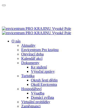
O nás
Aktuality
Envicentrum Pro krajinu
Otevírací doba
Kalendář akcí
Dokumenty
Ke stažení
Výroční zprávy
Turistika
Okruh šesti dědin
Okolí Envicentra
Hospodářství
Výsadba
Domácí zvířata
Virtuální prohlídky
Zaměstnanci