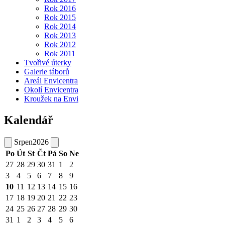
Rok 2016
Rok 2015
Rok 2014
Rok 2013
Rok 2012
Rok 2011
Tvořivé úterky
Galerie táborů
Areál Envicentra
Okolí Envicentra
Kroužek na Envi
Kalendář
Srpen
2026
Po
Út
St
Čt
Pá
So
Ne
27
28
29
30
31
1
2
3
4
5
6
7
8
9
10
11
12
13
14
15
16
17
18
19
20
21
22
23
24
25
26
27
28
29
30
31
1
2
3
4
5
6