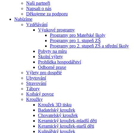
Naši partneři
Napsali o nás
Děkujeme za podporu
Nabízíme
Vzdělávání
Výukové programy
Programy pro Mateřské školy
Programy pro 1. stupeň ZŠ
Programy pro 2. stupeň ZŠ a střední školy
Pobyty na míru
Školní výlety
Prohlídka hospodářství
Odborné praxe
Výlety pro dospělé
Ubytování
Stravování
Tábory
Koňský povoz
Kroužky
Kroužek 3D tisku
Badatelský kroužek
Chovatelský kroužek
Keramický kroužek-mladší děti
Keramický kroužek-starší děti
Kulinářský kroužek