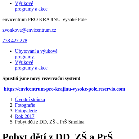
Výukové
programy a akce
envicentrum
PRO KRAJINU
Vysoké Pole
zvonkova@envicentrum.cz
778 427 278
Ubytování a výukové
programy
Výukové
programy a akce
Spustili jsme nový rezervační systém!
https://envicentrum-pro-krajinu-vysoke-pole.reservio.com
Úvodní stránka
Fotografie
Fotogalerie
Rok 2017
Pobyt dětí z DD, ZŠ a PrŠ Smolina
Pobyt dětí z DD, ZŠ a PrŠ