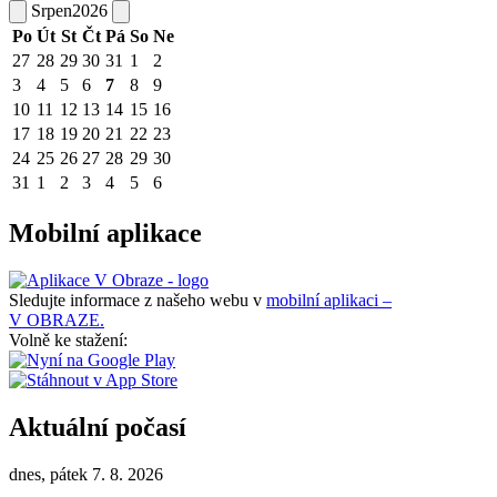
Srpen
2026
Po
Út
St
Čt
Pá
So
Ne
27
28
29
30
31
1
2
3
4
5
6
7
8
9
10
11
12
13
14
15
16
17
18
19
20
21
22
23
24
25
26
27
28
29
30
31
1
2
3
4
5
6
Mobilní aplikace
Sledujte informace z našeho webu v
mobilní aplikaci –
V OBRAZE.
Volně ke stažení:
Aktuální počasí
dnes, pátek 7. 8. 2026