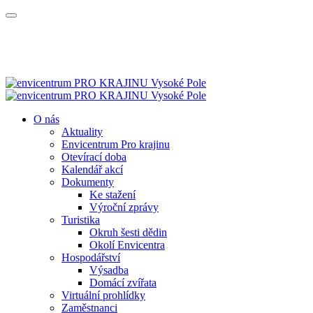
O nás
Aktuality
Envicentrum Pro krajinu
Otevírací doba
Kalendář akcí
Dokumenty
Ke stažení
Výroční zprávy
Turistika
Okruh šesti dědin
Okolí Envicentra
Hospodářství
Výsadba
Domácí zvířata
Virtuální prohlídky
Zaměstnanci