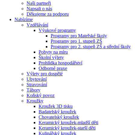
Naši partneři
Napsali o nás
Děkujeme za podporu
Nabízíme
Vzdělávání
Výukové programy
Programy pro Mateřské školy
Programy pro 1. stupeň ZŠ
Programy pro 2. stupeň ZŠ a střední školy
Pobyty na míru
Školní výlety
Prohlídka hospodářství
Odborné praxe
Výlety pro dospělé
Ubytování
Stravování
Tábory
Koňský povoz
Kroužky
Kroužek 3D tisku
Badatelský kroužek
Chovatelský kroužek
Keramický kroužek-mladší děti
Keramický kroužek-starší děti
Kulinářský kroužek