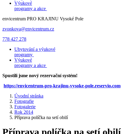
Výukové
programy a akce
envicentrum
PRO KRAJINU
Vysoké Pole
zvonkova@envicentrum.cz
778 427 278
Ubytování a výukové
programy
Výukové
programy a akce
Spustili jsme nový rezervační systém!
https://envicentrum-pro-krajinu-vysoke-pole.reservio.com
Úvodní stránka
Fotografie
Fotogalerie
Rok 2014
Příprava políčka na setí obilí
Příprava políčka na setí obilí